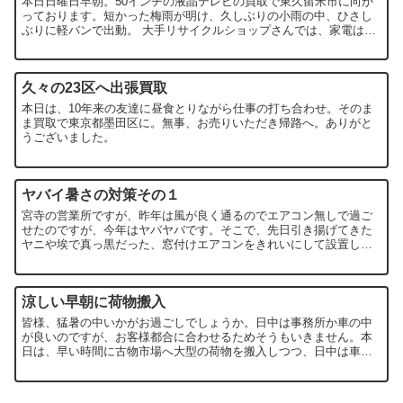
本日日曜日早朝。50インチの液晶テレビの買取で東久留米市に向か
っております。短かった梅雨が明け、久しぶりの小雨の中、ひさし
ぶりに軽バンで出動。 大手リサイクルショップさんでは、家電は５
年以内でないと買取対象ではないた...
久々の23区へ出張買取
本日は、10年来の友達に昼食とりながら仕事の打ち合わせ。そのま
ま買取で東京都墨田区に。無事、お売りいただき帰路へ。ありがと
うございました。
ヤバイ暑さの対策その１
宮寺の営業所ですが、昨年は風が良く通るのでエアコン無しで過ご
せたのですが、今年はヤバヤバです。そこで、先日引き揚げてきた
ヤニや埃で真っ黒だった、窓付けエアコンをきれいにして設置しま
した。 左端に見える青い板は、昔保健室などに...
涼しい早朝に荷物搬入
皆様、猛暑の中いかがお過ごしでしょうか。日中は事務所か車の中
が良いのですが、お客様都合に合わせるためそうもいきません。本
日は、早い時間に古物市場へ大型の荷物を搬入しつつ、日中は車内
及び事務作業を行う予定であります。 ...