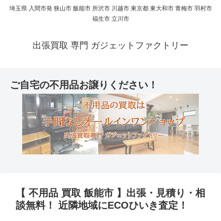
埼玉県 入間市発 狭山市 飯能市 所沢市 川越市 東京都 東大和市 青梅市 羽村市
福生市 立川市
出張買取 専門 ガジェットファクトリー
ご自宅の不用品お譲りください！
【 不用品 買取 飯能市 】出張・見積り・相
談無料！ 近隣地域にECOひいき査定！